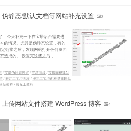
：伪静态/默认文档等网站补充设置
2
了，今天补充一下在宝塔后台需要进
4 的情况。尤其是伪静态设置，有的
改了固定链接之后，发现网站打开任何页面
静态造成的。 设置完这些之后，
态
/
宝塔伪静态设置
/
宝塔面板
/
宝塔面板建站
塔
/
搬瓦工宝塔面板
/
搬瓦工宝塔面板搭建网站
建站教程
/
搬瓦工教程
网站文件搭建 WordPress 博客
4