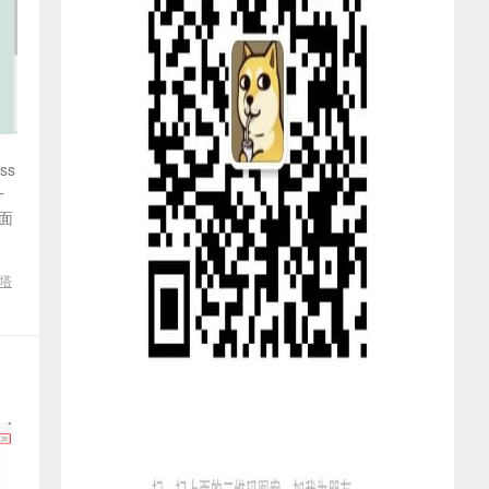
ss
一
面
塔