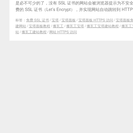
是必不可少的了，没有 SSL 证书的网站会被浏览器提示为不
费的 SSL 证书（Let’s Encrypt），并实现网站自动跳转到 HTTP
标签：
免费 SSL 证书
/
宝塔
/
宝塔面板
/
宝塔面板 HTTPS 访问
/
宝塔面板免费
建网站
/
宝塔面板教程
/
搬瓦工
/
搬瓦工宝塔
/
搬瓦工宝塔建站教程
/
搬瓦工
站
/
搬瓦工建站教程
/
网站 HTTPS 访问