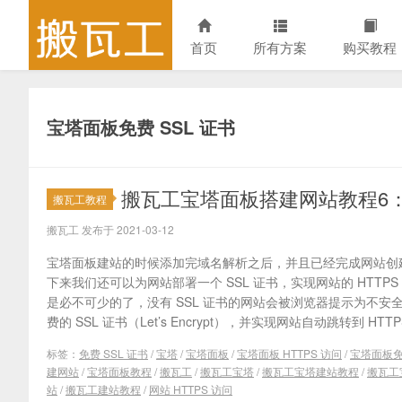
首页
所有方案
购买教程
宝塔面板免费 SSL 证书
搬瓦工宝塔面板搭建网站教程6：部署
搬瓦工教程
搬瓦工 发布于 2021-03-12
宝塔面板建站的时候添加完域名解析之后，并且已经完成网站创
下来我们还可以为网站部署一个 SSL 证书，实现网站的 HTTPS
是必不可少的了，没有 SSL 证书的网站会被浏览器提示为不
费的 SSL 证书（Let’s Encrypt），并实现网站自动跳转到 HTTP
标签：
免费 SSL 证书
/
宝塔
/
宝塔面板
/
宝塔面板 HTTPS 访问
/
宝塔面板免费
建网站
/
宝塔面板教程
/
搬瓦工
/
搬瓦工宝塔
/
搬瓦工宝塔建站教程
/
搬瓦工
站
/
搬瓦工建站教程
/
网站 HTTPS 访问