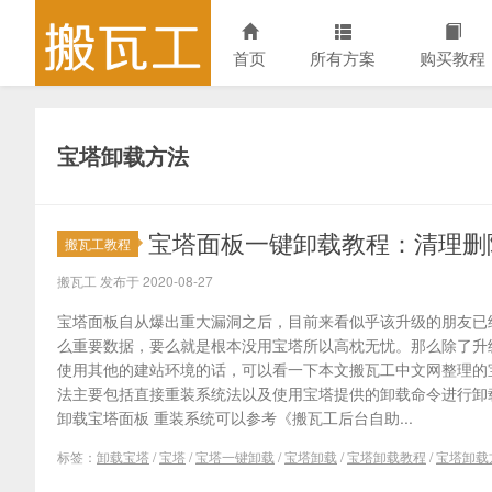
首页
所有方案
购买教程
宝塔卸载方法
宝塔面板一键卸载教程：清理删
搬瓦工教程
搬瓦工 发布于 2020-08-27
宝塔面板自从爆出重大漏洞之后，目前来看似乎该升级的朋友已
么重要数据，要么就是根本没用宝塔所以高枕无忧。那么除了升
使用其他的建站环境的话，可以看一下本文搬瓦工中文网整理的
法主要包括直接重装系统法以及使用宝塔提供的卸载命令进行卸
卸载宝塔面板 重装系统可以参考《搬瓦工后台自助...
标签：
卸载宝塔
/
宝塔
/
宝塔一键卸载
/
宝塔卸载
/
宝塔卸载教程
/
宝塔卸载