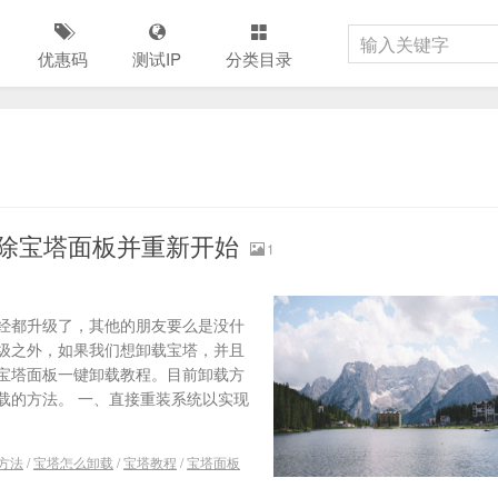
优惠码
测试IP
分类目录
除宝塔面板并重新开始
1
经都升级了，其他的朋友要么是没什
级之外，如果我们想卸载宝塔，并且
宝塔面板一键卸载教程。目前卸载方
载的方法。 一、直接重装系统以实现
方法
/
宝塔怎么卸载
/
宝塔教程
/
宝塔面板